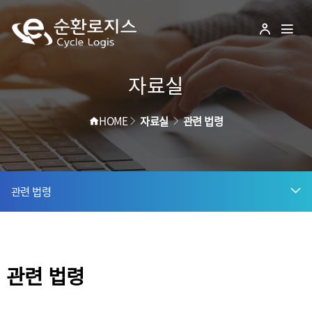
이
관
전
리
체
순
자
메
로
뉴
자료실
환
그
열
인
기
로
>
>
HOME
자료실
관련 법령
지
스
관련 법령
CycleLogis
관련 법령