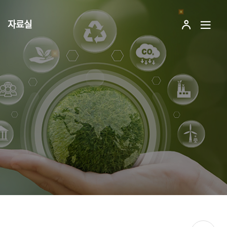
자료실
관
전
리
체
자
메
로
뉴
그
열
인
기