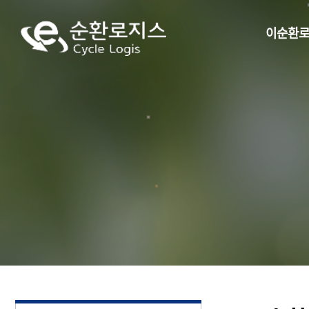
이
이순환
순
환
로
지
스
CycleLogis