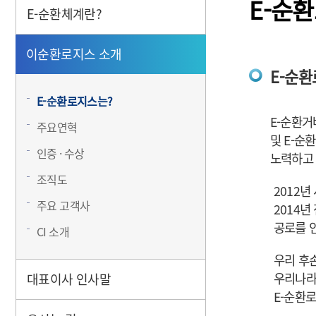
E-순
E-순환체계란?
이순환로지스 소개
E-순
E-순환로지스는?
E-순환거
주요연혁
및 E-순
인증 · 수상
노력하고 
조직도
2012
주요 고객사
2014년
공로를 
CI 소개
우리 후
우리나라
대표이사 인사말
E-순환