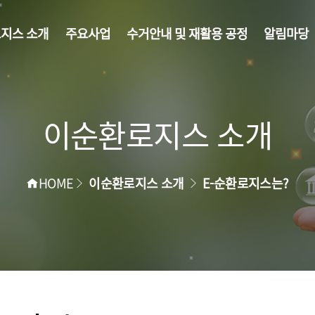
로지스
소개
주요사업
수거안내 및
재활용 공정
알림마당
이순환로지스 소개
>
>
HOME
이순환로지스 소개
E-순환로지스는?