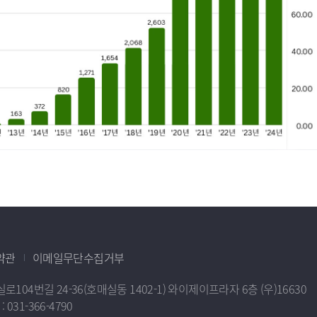
약관
이메일무단수집거부
04번길 24-36(호매실동 1402-1) 와이제이프라자 6층 (우)16630
 : 031-366-4790