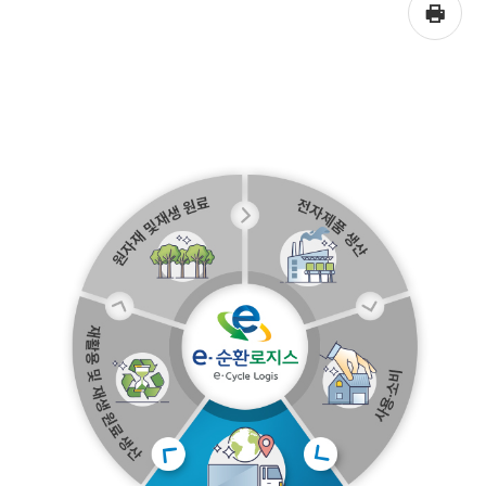
프
린
트